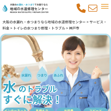
大阪の
水漏れ・水つまり
でお困りなら
地域の水道修理センター
REGION Water Supply REPAIR Center
大阪の水漏れ・水つまりなら地域の水道修理センター
>
サービス・
料金
>
トイレの水つまり修理・トラブル
>
神戸市
水漏れ
つまり
あふれ
水
のトラブル
すぐに解決！
インターネット
見積もり
出張費
スピード