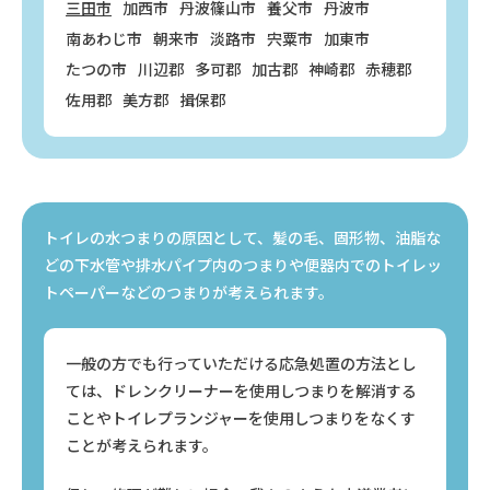
三田市
加西市
丹波篠山市
養父市
丹波市
南あわじ市
朝来市
淡路市
宍粟市
加東市
たつの市
川辺郡
多可郡
加古郡
神崎郡
赤穂郡
佐用郡
美方郡
揖保郡
トイレの水つまりの原因として、髪の毛、固形物、油脂な
どの下水管や
排水パイプ内のつまりや便器内でのトイレッ
トペーパーなどのつまりが考えられます。
一般の方でも行っていただける応急処置の方法とし
ては、ドレンクリーナーを使用しつまりを解消する
ことやトイレプランジャーを使用しつまりをなくす
ことが考えられます。