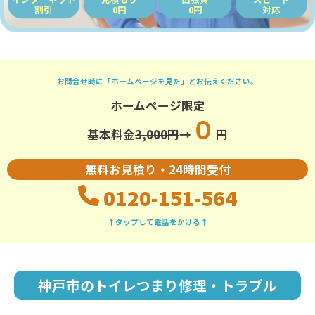
割引
0円
0円
対応
お問合せ時に「ホームページを見た」とお伝えください。
ホームページ限定
０
基本料金
3,000円
→
円
無料お見積り・24時間受付
0120-151-564
↑タップして電話をかける↑
神戸市のトイレつまり修理・トラブル