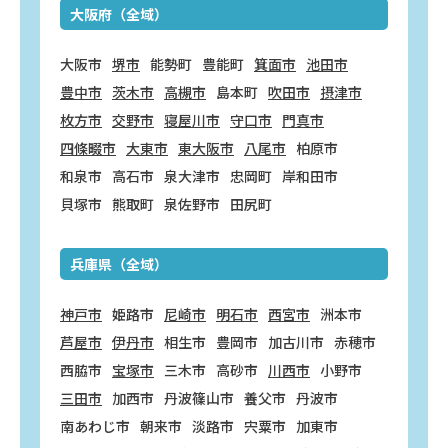
大阪府（全域）
大阪市
堺市
能勢町
豊能町
箕面市
池田市
豊中市
茨木市
高槻市
島本町
吹田市
摂津市
枚方市
交野市
寝屋川市
守口市
門真市
四條畷市
大東市
東大阪市
八尾市
柏原市
和泉市
高石市
泉大津市
忠岡町
岸和田市
貝塚市
熊取町
泉佐野市
田尻町
兵庫県（全域）
神戸市
姫路市
尼崎市
明石市
西宮市
洲本市
芦屋市
伊丹市
相生市
豊岡市
加古川市
赤穂市
西脇市
宝塚市
三木市
高砂市
川西市
小野市
三田市
加西市
丹波篠山市
養父市
丹波市
南あわじ市
朝来市
淡路市
宍粟市
加東市