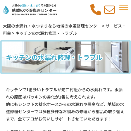
大阪の
水漏れ・水つまり
でお困りなら
地域の水道修理センター
REGION Water Supply REPAIR Center
大阪の水漏れ・水つまりなら地域の水道修理センター
>
サービス・
料金
>
キッチンの水漏れ修理・トラブル
キッチンの水漏れ修理・トラブル
キッチンで1番多いトラブルが蛇口付近からの水漏れです。水漏
れの原因はパッキンの劣化が1番に考えられます。
他にもシンク下の排水ホースからの水漏れや悪臭など、地域の水
道修理センターでは多種多様なお悩みの修理から部品の取り替え
まで、全てプロがお伺いしサポートさせていただきます！