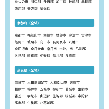
たつの市
川辺郡
多可郡
加古郡
神崎郡
赤穂郡
佐用郡
美方郡
揖保郡
京都府（全域）
京都市
福知山市
舞鶴市
綾部市
宇治市
宮津市
亀岡市
城陽市
向日市
長岡京市
八幡市
京田辺市
京丹後市
南丹市
木津川市
乙訓郡
久世郡
綴喜郡
相楽郡
船井郡
与謝郡
奈良県（全域）
奈良市
大和高田足市
大和郡山市
天理市
橿原市
桜井市
五條市
御所市
葛城市
生駒市
香芝市
宇陀市
山辺郡
生駒郡
磯城郡
宇陀郡
高市郡
生駒郡
北葛城郡